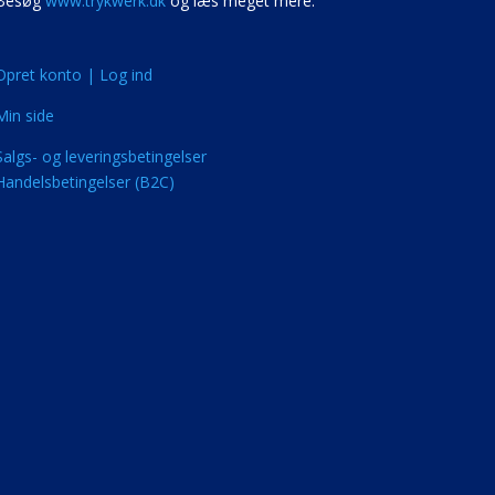
Besøg
www.trykwerk.dk
og læs meget mere.
Opret konto | Log ind
Min side
Salgs- og leveringsbetingelser
Handelsbetingelser (B2C)