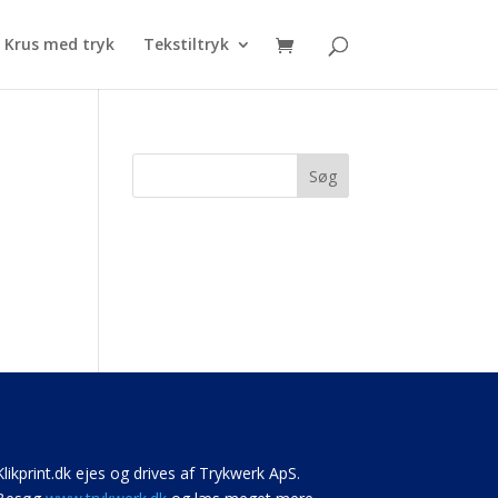
Krus med tryk
Tekstiltryk
Søg
Klikprint.dk ejes og drives af Trykwerk ApS.