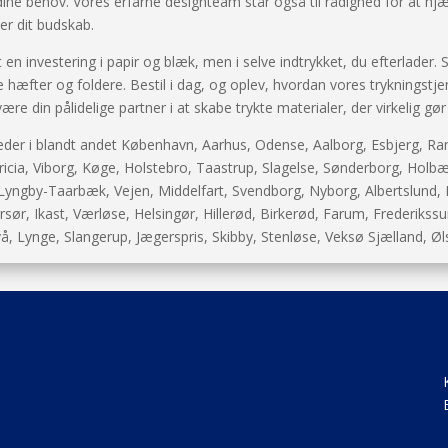
 dine behov. Vores erfarne designteam står også til rådighed for at hjæ
r dit budskab.
t en investering i papir og blæk, men i selve indtrykket, du efterlader. 
te hæfter og foldere. Bestil i dag, og oplev, hvordan vores trykningstj
re din pålidelige partner i at skabe trykte materialer, der virkelig gør
mheder i blandt andet København, Aarhus, Odense, Aalborg, Esbjerg, Ran
icia, Viborg, Køge, Holstebro, Taastrup, Slagelse, Sønderborg, Holbæk
 Lyngby-Taarbæk, Vejen, Middelfart, Svendborg, Nyborg, Albertslund,
sør, Ikast, Værløse, Helsingør, Hillerød, Birkerød, Farum, Frederik
å, Lynge, Slangerup, Jægerspris, Skibby, Stenløse, Veksø Sjælland, Øl