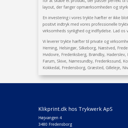
for at skabe et produkt, der passer perfekt til
layout, der fanger opmærksomheden og styrke
En investering i vores trykte hæfter er ikke blo
positivt indtryk med vores professionelle tryk
virksomheds synlighed og indflydelse. Lad os væ
Vi leverer trykte hæfter til private og virkso
Herning, Helsingør, Silkeborg, Næstved, Freder
Hvidovre, Frederiksberg, Brøndby, Haderslev,
Farum, Skive, Nørresundby, Frederikssund, Kor
Kokkedal, Fredensborg, Græsted, Gilleleje, Niv
Klikprint.dk hos Trykwerk ApS
Højvangen 4
3480 Fredensborg