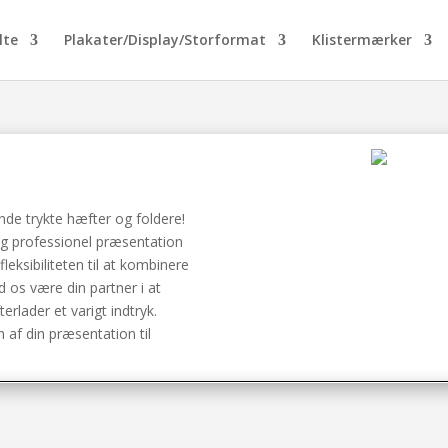
lte
Plakater/Display/Storformat
Klistermærker
de trykte hæfter og foldere!
og professionel præsentation
fleksibiliteten til at kombinere
ad os være din partner i at
terlader et varigt indtryk.
n af din præsentation til