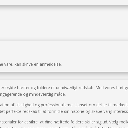
ne vare, kan skrive en anmeldelse.
r trykte hæfter og foldere et uundværligt redskab. Med vores hurtige 
en engagerende og mindeværdig måde.
ation af alsidighed og professionalisme. Uanset om det er til markeds
t perfekte redskab til at formidle din historie og skabe varig interess
terialer for at sikre, at dine hæftede foldere skiller sig ud. Vælg mell