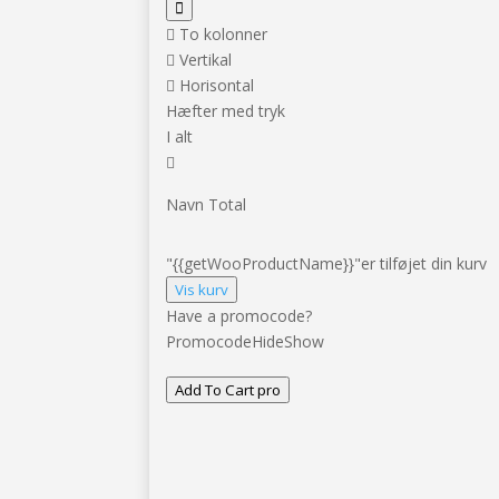
To kolonner
Vertikal
Horisontal
Hæfter med tryk
I alt
Navn
Total
"{{getWooProductName}}"er tilføjet din kurv
Vis kurv
Have a promocode?
Promocode
Hide
Show
Add To Cart
pro