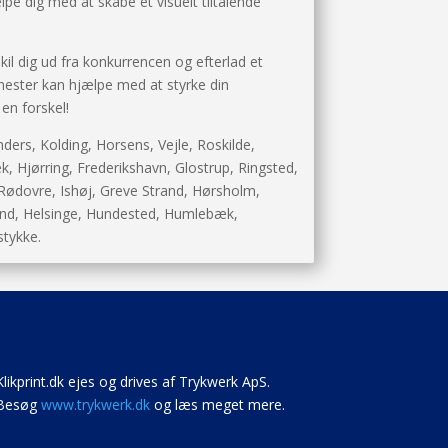
lpe dig med at skabe et visuelt tiltalende
Skil dig ud fra konkurrencen og efterlad et
enester kan hjælpe med at styrke din
 en forskel!
ders, Kolding, Horsens, Vejle, Roskilde,
, Hjørring, Frederikshavn, Glostrup, Ringsted,
 Rødovre, Ishøj, Greve Strand, Hørsholm,
ssund, Helsinge, Hundested, Humlebæk,
stykke.
Klikprint.dk ejes og drives af Trykwerk ApS.
Besøg
www.trykwerk.dk
og læs meget mere.