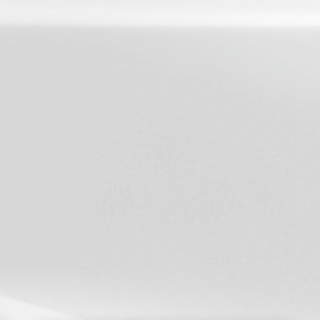
Byggeplads-/Mæglerskilt
m. print
205,00
kr.
Ekskl. moms
Firkantet magnetfolie med
print
110,00
kr.
Ekskl. moms