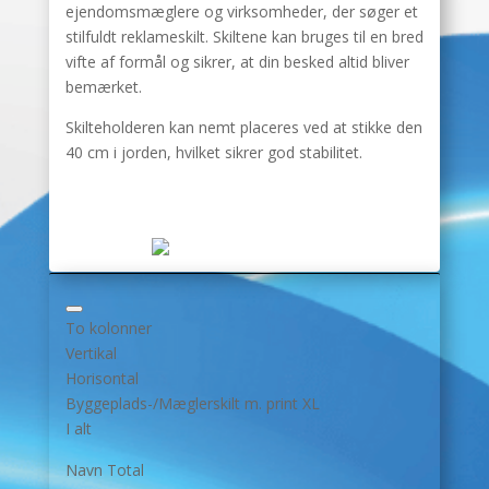
ejendomsmæglere og virksomheder, der søger et
stilfuldt reklameskilt. Skiltene kan bruges til en bred
vifte af formål og sikrer, at din besked altid bliver
bemærket.
Skilteholderen kan nemt placeres ved at stikke den
40 cm i jorden, hvilket sikrer god stabilitet.
To kolonner
Vertikal
Horisontal
Byggeplads-/Mæglerskilt m. print XL
I alt
Navn
Total