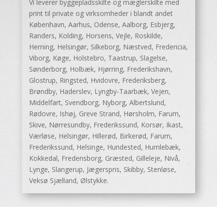
Vi leverer byggepladsskilte og mæglerskilte med
print til private og virksomheder i blandt andet
København, Aarhus, Odense, Aalborg, Esbjerg,
Randers, Kolding, Horsens, Vejle, Roskilde,
Herning, Helsingør, Silkeborg, Næstved, Fredericia,
Viborg, Køge, Holstebro, Taastrup, Slagelse,
Sønderborg, Holbæk, Hjørring, Frederikshavn,
Glostrup, Ringsted, Hvidovre, Frederiksberg,
Brøndby, Haderslev, Lyngby-Taarbæk, Vejen,
Middelfart, Svendborg, Nyborg, Albertslund,
Rødovre, Ishøj, Greve Strand, Hørsholm, Farum,
Skive, Nørresundby, Frederikssund, Korsør, Ikast,
Værløse, Helsingør, Hillerød, Birkerød, Farum,
Frederikssund, Helsinge, Hundested, Humlebæk,
Kokkedal, Fredensborg, Græsted, Gilleleje, Nivå,
Lynge, Slangerup, Jægerspris, Skibby, Stenløse,
Veksø Sjælland, Ølstykke.