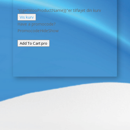
"{{getWooProductName}}"er tilføjet din kurv
Vis kurv
Have a promocode?
Promocode
Hide
Show
Add To Cart
pro
Firkantet skilt med print
170,00
kr.
Ekskl. moms